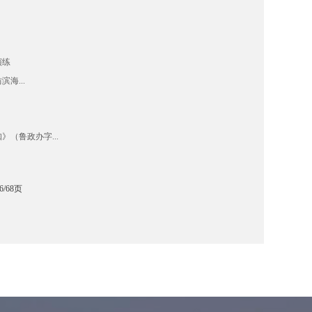
演练
海...
（鲁政办字...
6/68页