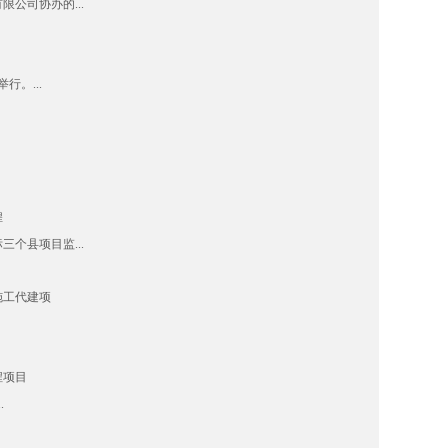
公司协办的...
。...
煌
个县项目监...
施工代建项
程项目
.