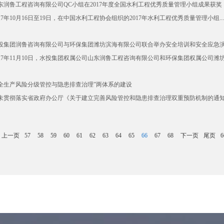
东润鲁工程咨询有限公司QC小组在2017年度全国水利工程优秀质量管理小组成果获奖
017年10月16日至19日，在中国水利工程协会组织的2017年水利工程优秀质量管理小组...
投集团润鲁咨询有限公司与环保集团潍坊滨海有限公司联合举办安全培训和安全应急
017年11月10日，水投集团权属公司山东润鲁工程咨询有限公司和环保集团权属公司潍坊滨
全生产风险分级管控与隐患排查治理”两体系的建设
未贯彻落实省政府办公厅《关于建立完善风险管控和隐患排查治理双重预防机制的通知》
上一页
57
58
59
60
61
62
63
64
65
66
67
68
下一页
尾页
6