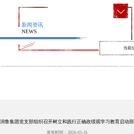
新闻资讯
NEWS
当前
润鲁集团党支部组织召开树立和践行正确政绩观学习教育启动部
发布时间：2026-03-16