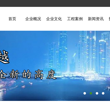
首页
企业概况
企业文化
工程案例
新闻资讯