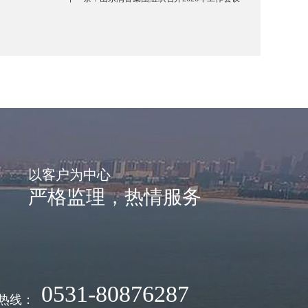
以客户为中心
严格监理，热情服务
0531-80876287
热线：