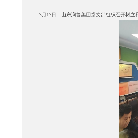
3月13日，山东润鲁集团党支部组织召开树