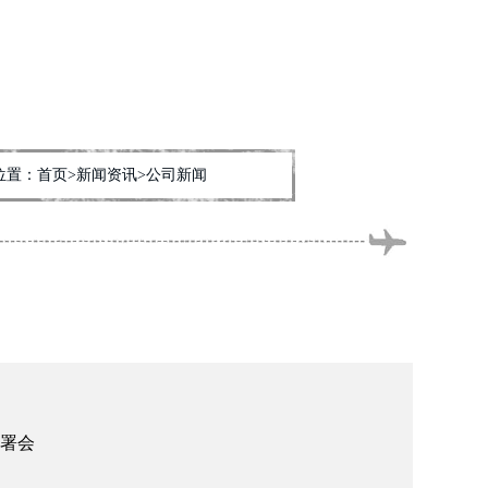
位置：
首页
>新闻资讯>公司新闻
署会