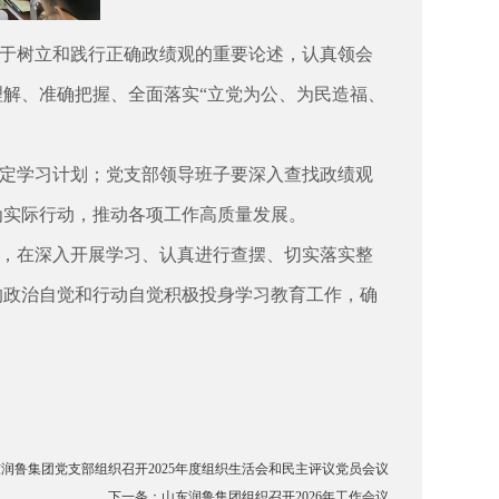
于树立和践行正确政绩观的重要论述，认真领会
解、准确把握、全面落实“立党为公、为民造福、
定学习计划；党支部领导班子要深入查找政绩观
为实际行动，推动各项工作高质量发展。
，在深入开展学习、认真进行查摆、切实落实整
的政治自觉和行动自觉积极投身学习教育工作，确
润鲁集团党支部组织召开2025年度组织生活会和民主评议党员会议
下一条：山东润鲁集团组织召开2026年工作会议