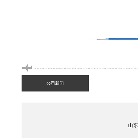
公司新闻
山东